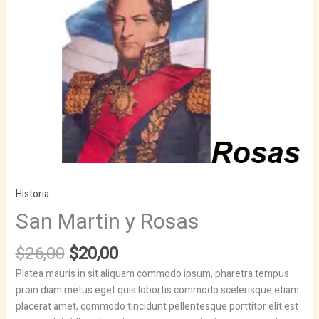
Historia
San Martin y Rosas
Original
Current
$
26,00
$
20,00
price
price
Platea mauris in sit aliquam commodo ipsum, pharetra tempus
was:
is:
proin diam metus eget quis lobortis commodo scelerisque etiam
$26,00.
$20,00.
placerat amet, commodo tincidunt pellentesque porttitor elit est