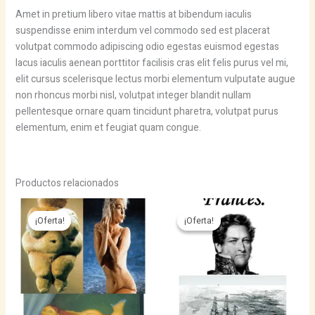
Amet in pretium libero vitae mattis at bibendum iaculis
suspendisse enim interdum vel commodo sed est placerat
volutpat commodo adipiscing odio egestas euismod egestas
lacus iaculis aenean porttitor facilisis cras elit felis purus vel mi,
elit cursus scelerisque lectus morbi elementum vulputate augue
non rhoncus morbi nisl, volutpat integer blandit nullam
pellentesque ornare quam tincidunt pharetra, volutpat purus
elementum, enim et feugiat quam congue.
Productos relacionados
¡Oferta!
¡Oferta!
¡Oferta!
¡Oferta!