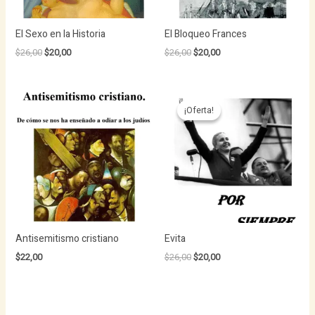
El Sexo en la Historia
El Bloqueo Frances
Original
Current
Original
Current
$
26,00
$
20,00
$
26,00
$
20,00
price
price
price
price
was:
is:
was:
is:
$26,00.
$20,00.
$26,00.
$20,00.
¡Oferta!
¡Oferta!
Antisemitismo cristiano
Evita
Original
Current
$
22,00
$
26,00
$
20,00
price
price
was:
is:
$26,00.
$20,00.