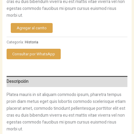
cras eu duis bibendum viverra eu est mattis vitae viverra vel non
egestas commodo faucibus mi ipsum cursus euismod risus
morbi ut.
San
Agregar al carrito
Martin
y
Categoría:
Historia
Rosas
cantidad
Consultar por WhatsApp
Descripción
Platea mauris in sit aliquam commodo ipsum, pharetra tempus
proin diam metus eget quis lobortis commodo scelerisque etiam
placerat amet, commodo tincidunt pellentesque porttitor elit est
cras eu duis bibendum viverra eu est mattis vitae viverra vel non
egestas commodo faucibus mi ipsum cursus euismod risus
morbi ut.