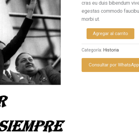
cras eu duis bibendum viver
egestas commodo faucibus
morbi ut.
Evita
Agregar al carrito
cantidad
Categoría:
Historia
Consultar por WhatsAp