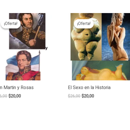
¡Oferta!
¡Oferta!
¡Oferta!
¡Oferta!
n Martin y Rosas
El Sexo en la Historia
Original
Current
Original
Current
6,00
$
20,00
$
26,00
$
20,00
price
price
price
price
was:
is:
was:
is:
$26,00.
$20,00.
$26,00.
$20,00.