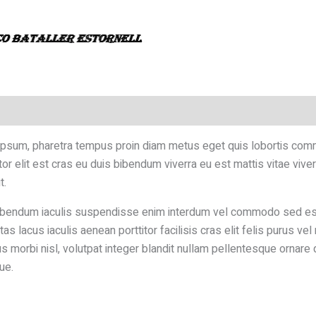
ipsum, pharetra tempus proin diam metus eget quis lobortis com
or elit est cras eu duis bibendum viverra eu est mattis vitae vi
t.
t bibendum iaculis suspendisse enim interdum vel commodo sed e
lacus iaculis aenean porttitor facilisis cras elit felis purus vel
morbi nisl, volutpat integer blandit nullam pellentesque ornare q
ue.