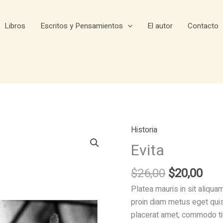
Libros
Escritos y Pensamientos
El autor
Contacto
Historia
Evita
Original
Cur
$
26,00
$
20,00
price
pri
Platea mauris in sit aliq
was:
is:
proin diam metus eget qui
$26,00.
$20
placerat amet, commodo tin