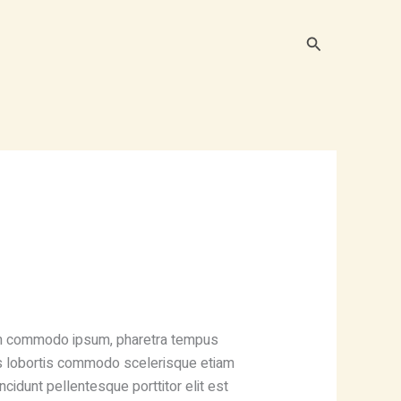
Buscar
rent
ce
uam commodo ipsum, pharetra tempus
s lobortis commodo scelerisque etiam
,00.
cidunt pellentesque porttitor elit est