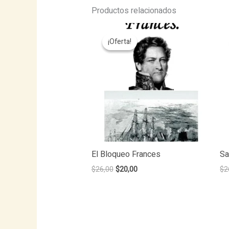
Productos relacionados
¡Oferta!
¡Oferta!
El Bloqueo Frances
Sa
Original
Current
$
26,00
$
20,00
$
2
price
price
was:
is:
$26,00.
$20,00.