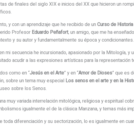
as de finales del siglo XIX e inicios del XX que hicieron un ro
ficos.
nto, y con un aprendizaje que he recibido de un
Curso de Historia 
uerido Profesor
Eduardo Peñafort
, un amigo, que me ha enseñado
ontexto y su autor y fundamentalmente su época y condicionantes.
n mi secuencia he incursionado, apasionado por la Mitología, y un
ado acudir a las expresiones artísticas para la representación t
ados como en “
Jesús en el Arte
” y en “
Amor de Dioses
” que es d
ación, sobre un tema muy especial
Los senos en el arte y en la Hist
n Museo sobre los Senos.
 una muy variada interrelación mitológica, religiosa y espiritual cob
simbolismos igualmente el de la clásica Manzana, y temas más im
toda diferenciación y su sectorización, lo es igualmente en cuan