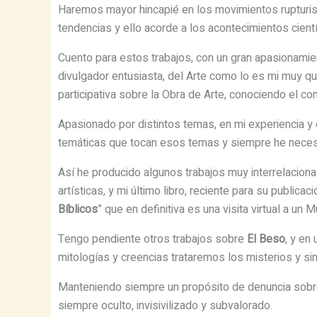
Haremos mayor hincapié en los movimientos rupturist
tendencias y ello acorde a los acontecimientos cientí
Cuento para estos trabajos, con un gran apasionamie
divulgador entusiasta, del Arte como lo es mi muy q
participativa sobre la Obra de Arte, conociendo el c
Apasionado por distintos temas, en mi experiencia y e
temáticas que tocan esos temas y siempre he necesit
Así he producido algunos trabajos muy interrelacion
artísticas, y mi último libro, reciente para su public
Bíblicos
” que en definitiva es una visita virtual a u
Tengo pendiente otros trabajos sobre
El Beso
, y en
mitologías y creencias trataremos los misterios y 
Manteniendo siempre un propósito de denuncia sobre 
siempre oculto, invisivilizado y subvalorado.