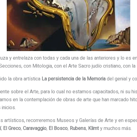
za y entrelaza con todas y cada una de las anteriores y lo es en
ecciones, con Mitologia, con el Arte Sacro judío cristiano, con la H
o la obra artística
La persistencia de la Memoria
del genial y c
te sobre el Arte, para lo cual no estamos capacitados, ni su hist
rnos en la contemplación de obras de arte que han marcado hitos 
inicios.
s artísticos, recorreremos Museos y Galerías de Arte y en espec
í
,
El Greco
,
Caravaggio
,
El Bosco
,
Rubens
,
Klimt
y muchos más.