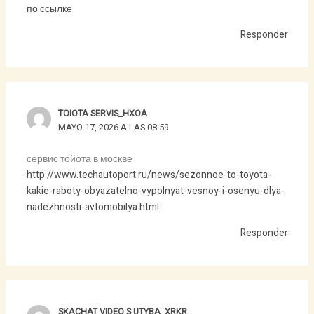
по ссылке
Responder
TOIOTA SERVIS_HXOA
MAYO 17, 2026 A LAS 08:59
сервис тойота в москве
http://www.techautoport.ru/news/sezonnoe-to-toyota-
kakie-raboty-obyazatelno-vypolnyat-vesnoy-i-osenyu-dlya-
nadezhnosti-avtomobilya.html
Responder
SKACHAT VIDEO S UTYBA_XRKR