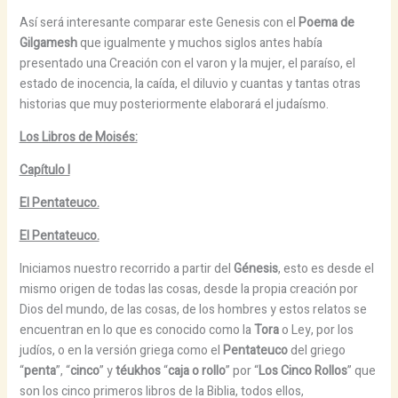
Así será interesante comparar este Genesis con el
Poema de
Gilgamesh
que igualmente y muchos siglos antes había
presentado una Creación con el varon y la mujer, el paraíso, el
estado de inocencia, la caída, el diluvio y cuantas y tantas otras
historias que muy posteriormente elaborará el judaísmo.
Los Libros de Moisés:
Capítulo I
El Pentateuco.
El Pentateuco.
Iniciamos nuestro recorrido a partir del
Génesis
, esto es desde el
mismo origen de todas las cosas, desde la propia creación por
Dios del mundo, de las cosas, de los hombres y estos relatos se
encuentran en lo que es conocido como la
Tora
o Ley, por los
judíos, o en la versión griega como el
Pentateuco
del griego
“
penta
”, “
cinco
” y
téukhos
“
caja o rollo
” por “
Los Cinco Rollos
” que
son los cinco primeros libros de la Biblia, todos ellos,