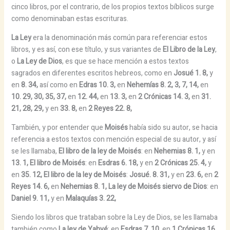
cinco libros, por el contrario, de los propios textos bíblicos surge
como denominaban estas escrituras.
La Ley
era la denominación más común para referenciar estos
libros, y es así, con ese título, y sus variantes de
El Libro de la Ley
,
o
La Ley de Dios
, es que se hace mención a estos textos
sagrados en diferentes escritos hebreos, como en
Josué 1. 8,
y
en
8. 34,
así como en
Edras 10. 3,
en
Nehemías 8. 2, 3, 7, 14,
en
10. 29, 30, 35, 37,
en
12. 44,
en
13. 3,
en
2 Crónicas 14. 3,
en
31.
21,
28, 29,
y en
33. 8,
en
2 Reyes 22. 8,
También, y por entender que
Moisés
había sido su autor, se hacia
referencia a estos textos con mención especial de su autor, y así
se les llamaba,
El libro de la ley de Moisés
: en
Nehemias 8. 1,
y en
13. 1,
El libro de Moisés
: en
Esdras 6. 18,
y en
2 Crónicas 25. 4,
y
en
35. 12,
El libro de la ley de Moisés
:
Josué. 8. 31,
y en
23. 6,
en
2
Reyes 14. 6,
en
Nehemias 8. 1,
La ley de Moisés siervo de Dios
: en
Daniel 9. 11,
y en
Malaquías 3. 22,
Siendo los libros que trataban sobre la Ley de Dios, se les llamaba
también como
La ley de Yahvé
: en
Esdras 7. 10,
en
1 Crónicas 16.