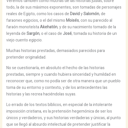
Veremos también como muchas de las historias judías, sobre
todo, la de sus máximos exponentes, son tomadas de personajes
reales de Egipto, como los casos de
David
y
Salomón
, de
faraones egipcios, o el del mismo
Moisés
, con su parecido al
faraón monoteísta
Akehatón
, y de su nacimiento tomado de la
leyenda de
Sargón
, o el caso de
José
, tomada su historia de un
viejo cuento egipcio.
Muchas historias prestadas, demasiados parecidos para
pretender originalidad.
No se cuestionaría, en absoluto el hecho de las historias
prestadas, siempre y cuando hubiera sinceridad y humildad en
reconocer que, como no podía ser de otra manera que un pueblo
toma de su entorno y contexto, y de los antecedentes las
historias y las recrea haciéndolas suyas.
Lo errado de los textos bíblicos, en especial de la intolerante
imposición cristiana, es la pretensión hegemónica de ser los
únicos y verdaderos, y sus historias verdaderas y únicas, al punto
que se llegó al absurdo intelectual de pretender justificar la