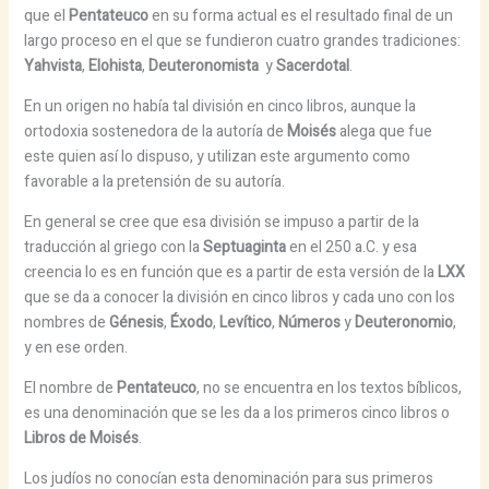
que el
Pentateuco
en su forma actual es el resultado final de un
largo proceso en el que se fundieron cuatro grandes tradiciones:
Yahvista
,
Elohista
,
Deuteronomista
y
Sacerdotal
.
En un origen no había tal división en cinco libros, aunque la
ortodoxia sostenedora de la autoría de
Moisés
alega que fue
este quien así lo dispuso, y utilizan este argumento como
favorable a la pretensión de su autoría.
En general se cree que esa división se impuso a partir de la
traducción al griego con la
Septuaginta
en el 250 a.C. y esa
creencia lo es en función que es a partir de esta versión de la
LXX
que se da a conocer la división en cinco libros y cada uno con los
nombres de
Génesis
,
Éxodo
,
Levítico
,
Números
y
Deuteronomio
,
y en ese orden.
El nombre de
Pentateuco
, no se encuentra en los textos bíblicos,
es una denominación que se les da a los primeros cinco libros o
Libros de Moisés
.
Los judíos no conocían esta denominación para sus primeros