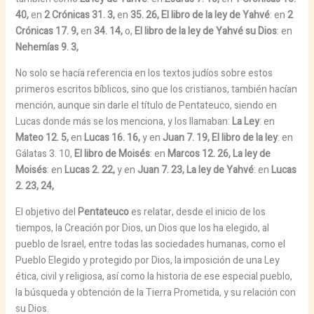
40,
en
2 Crónicas 31. 3,
en
35. 26,
El libro de la ley de Yahvé
: en
2
Crónicas 17. 9,
en
34. 14,
o,
El libro de la ley de Yahvé su Dios
: en
Nehemías 9. 3,
No solo se hacía referencia en los textos judíos sobre estos
primeros escritos bíblicos, sino que los cristianos, también hacían
mención, aunque sin darle el título de Pentateuco, siendo en
Lucas donde más se los menciona, y los llamaban:
La Ley
: en
Mateo 12. 5,
en
Lucas 16. 16,
y en
Juan 7. 19,
El libro de la ley
: en
Gálatas 3. 10,
El libro de Moisés
: en
Marcos 12. 26,
La ley de
Moisés
: en
Lucas 2. 22,
y en
Juan 7. 23,
La ley de Yahvé
: en
Lucas
2. 23, 24,
El objetivo del
Pentateuco
es relatar, desde el inicio de los
tiempos, la Creación por Dios, un Dios que los ha elegido, al
pueblo de Israel, entre todas las sociedades humanas, como el
Pueblo Elegido y protegido por Dios, la imposición de una Ley
ética, civil y religiosa, así como la historia de ese especial pueblo,
la búsqueda y obtención de la Tierra Prometida, y su relación con
su Dios.