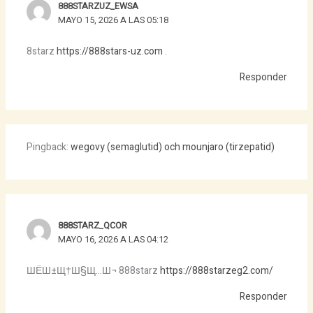
888STARZUZ_EWSA
MAYO 15, 2026 A LAS 05:18
8starz
https://888stars-uz.com
.
Responder
Pingback:
wegovy (semaglutid) och mounjaro (tirzepatid)
888STARZ_QCOR
MAYO 16, 2026 A LAS 04:12
ШЁШ±Щ†Ш§Щ…Ш¬ 888starz
https://888starzeg2.com/
Responder