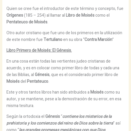
Quien se cree fue el introductor de este término y concepto, fue
Orígenes
(185 – 254) al llamar al
Libro de Moisés
como el
Pentateuco de Moisés
.
Otro autor cristiano que fue uno de los primeros en la utilización
de este nombre fue
Tertuliano
en su obra “
Contra Marción
”
Libro Primero de Moisés: El Génesis.
En una cosa están todas las vertientes judeo cristianas de
acuerdo, y es en colocar como primer libro de todas y cada una
de las Biblias, al
Génesis
, que es el considerado primer libro de
Moisés
del
Pentateuco
.
Este y otros tantos libros han sido atribuidos a
Moisés
como su
autor, y se mantiene, pese a la demostración de su error, en esa
misma tesitura.
Según la ortodoxia el
Génesis
“
contiene los misterios de la
prehistoria y los comienzos del reino de Dios sobre la tierra
” así
como “
las grandes promesas mesiánicas con que Dios