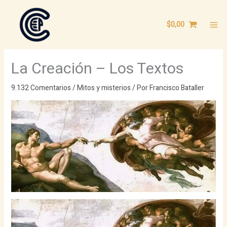
Ir
al
$
0,00
contenido
La Creación – Los Textos
9.132 Comentarios
/
Mitos y misterios
/ Por
Francisco Bataller