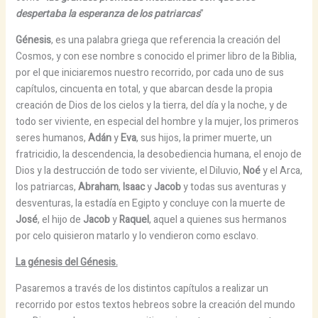
despertaba la esperanza de los patriarcas
”
Génesis
, es una palabra griega que referencia la creación del
Cosmos, y con ese nombre s conocido el primer libro de la Biblia,
por el que iniciaremos nuestro recorrido, por cada uno de sus
capítulos, cincuenta en total, y que abarcan desde la propia
creación de Dios de los cielos y la tierra, del día y la noche, y de
todo ser viviente, en especial del hombre y la mujer, los primeros
seres humanos,
Adán
y
Eva
, sus hijos, la primer muerte, un
fratricidio, la descendencia, la desobediencia humana, el enojo de
Dios y la destrucción de todo ser viviente, el Diluvio,
Noé
y el Arca,
los patriarcas,
Abraham
,
Isaac
y
Jacob
y todas sus aventuras y
desventuras, la estadía en Egipto y concluye con la muerte de
José
, el hijo de
Jacob
y
Raquel
, aquel a quienes sus hermanos
por celo quisieron matarlo y lo vendieron como esclavo.
La génesis del Génesis.
Pasaremos a través de los distintos capítulos a realizar un
recorrido por estos textos hebreos sobre la creación del mundo