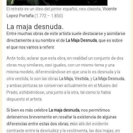
El retrato es un óleo del pintor español, neo clasista,
Vicente
Lopez Portaña
(1.772 – 1.850)
La maja desnuda.
Entre muchas obras de este artista suele destacarse y asimilarse
directamente a su nombre el de
La Maja Desnuda
, que es sobre
el que nos vamos a referir.
Ante todo, aclarar que esta obra, en realidad un conjunto de dos
obras muy similares, casi iguales, con un mismo tema y una
misma modelo, diferenciándose en que una lo es desnuda y la
otra vestida, lo son las obras
La Maja, Vestida
, y
La Maja Desnuda
,
y ambas pinturas se conservan actualmente en el Museo del
Prado, exhibiéndose, una junto a la otra, tal como lo habia
dispuesto el artista.
Si bien es más celebre
La maja desnuda
, nos permitimos
detenernos brevemente en resaltar la existencia de algunas
diferencias entre estas dos obras, m
ás allá del evidente
contraste entre la desnudez y la vestimenta, las dos majas, en