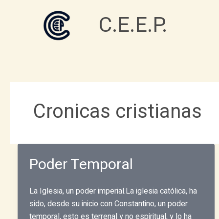
Ir
C.E.E.P.
al
contenido
Cronicas cristianas
Poder Temporal
La Iglesia, un poder imperial.La iglesia católica, ha
sido, desde su inicio con Constantino, un poder
temporal, esto es terrenal y no espiritual, y lo ha